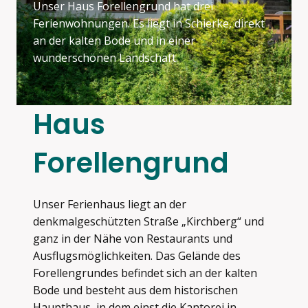
Unser Haus Forellengrund hat drei
Ferienwohnungen. Es liegt in Schierke, direkt
an der kalten Bode und in einer
wunderschönen Landschaft.
Haus
Forellengrund
Unser Ferienhaus liegt an der
denkmalgeschützten Straße „Kirchberg“ und
ganz in der Nähe von Restaurants und
Ausflugsmöglichkeiten. Das Gelände des
Forellengrundes befindet sich an der kalten
Bode und besteht aus dem historischen
Haupthaus, in dem einst die Kantorei in